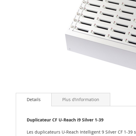
Skip
to
the
beginning
Details
Plus d’information
of
the
images
Duplicateur CF U-Reach i9 Silver 1-39
gallery
Les duplicateurs U-Reach Intelligent 9 Silver CF 1-3