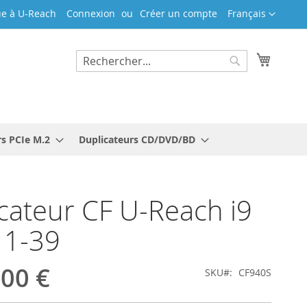
Langue
e à U-Reach
Connexion
Créer un compte
Français
Mon pa
Rechercher
Rechercher
rs PCIe M.2
Duplicateurs CD/DVD/BD
cateur CF U-Reach i9
r 1-39
,00 €
SKU
CF940S