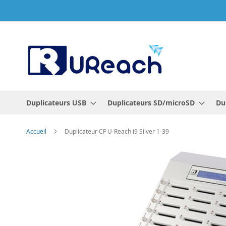
Allez
au
contenu
Duplicateurs USB
Duplicateurs SD/microSD
Du
Accueil
Duplicateur CF U-Reach i9 Silver 1-39
Skip
to
the
end
of
the
images
gallery