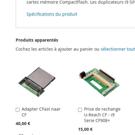
cartes mémoire CompactFlash. Les duplicateurs i9 Sil
Spécifications du produit
Produits apparentés
Cochez les articles à ajouter au panier ou
sélectionner tout
Adapter CFast naar
Prise de rechange
Ajouter
Ajouter
CF
U-Reach CF - i9
au
au
Serie CF908+
panier
panier
40,00 €
15,00 €