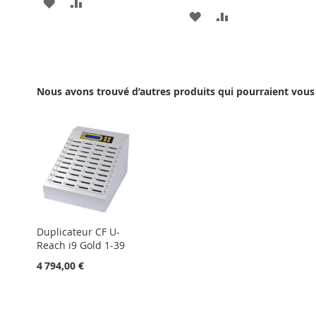
AJOUTER
AJOUTER
AJOUTER
AJOUTER
À
AU
À
AU
MA
COMPARATEUR
MA
COMPARATEUR
LISTE
LISTE
Nous avons trouvé d’autres produits qui pourraient vous 
D’ENVIE
D’ENVIE
Duplicateur CF U-
Reach i9 Gold 1-39
4 794,00 €