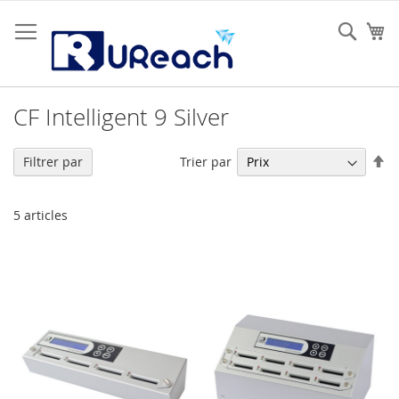
Allez
au
Rech
Mo
contenu
CF Intelligent 9 Silver
Pa
Trier par
Filtrer par
or
dé
5
articles