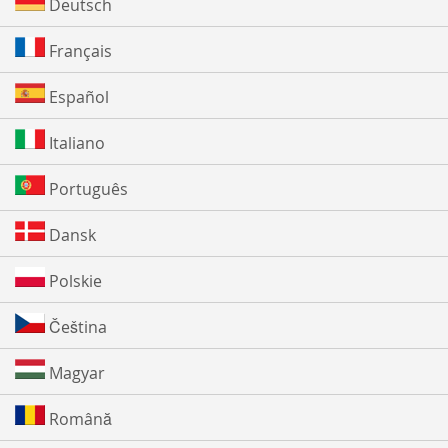
Deutsch
Français
Español
Italiano
Português
Dansk
Polskie
Čeština
Magyar
Română