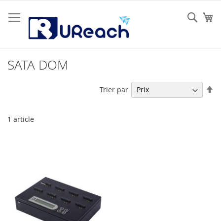
Allez
au
Rech
Mo
contenu
SATA DOM
Pa
Trier par
or
dé
1
article