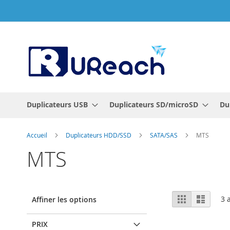
Allez
au
contenu
Duplicateurs USB
Duplicateurs SD/microSD
Du
Accueil
Duplicateurs HDD/SSD
SATA/SAS
MTS
MTS
Afficher
Grille
Liste
3
a
Affiner les options
en
PRIX