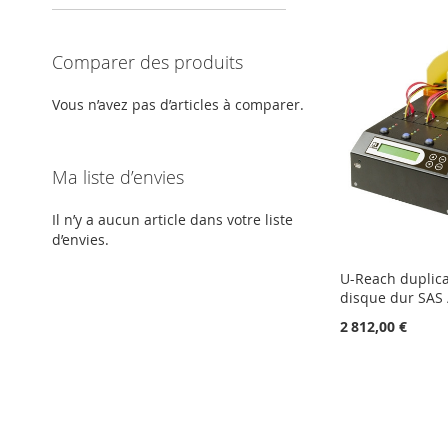
Comparer des produits
Vous n’avez pas d’articles à comparer.
Ma liste d’envies
Il n’y a aucun article dans votre liste
d’envies.
U-Reach duplica
disque dur SAS 
2 812,00 €
Ajouter au panier
Ajouter au panier
Ajouter au panier
AJOUTER
AJOUTER
AJOUTER
À
AJOUTER
À
AJOUTER
À
AJOUTER