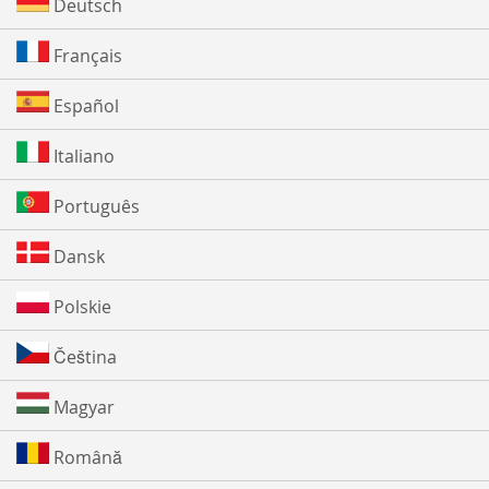
Deutsch
Français
Español
Italiano
Português
Dansk
Polskie
Čeština
Magyar
Română