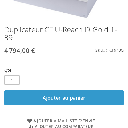
Duplicateur CF U-Reach i9 Gold 1-
Skip
to
39
the
beginning
4 794,00 €
SKU
CF940G
of
the
images
gallery
Qté
Ajouter au panier
AJOUTER À MA LISTE D’ENVIE
AJOUTER AU COMPARATEUR