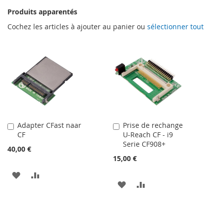
Produits apparentés
Cochez les articles à ajouter au panier ou
sélectionner tout
Adapter CFast naar
Prise de rechange
Ajouter
Ajouter
CF
U-Reach CF - i9
au
au
Serie CF908+
panier
panier
40,00 €
15,00 €
AJOUTER
AJOUTER
AJOUTER
AJOUTER
À
AU
À
AU
MA
COMPARATEUR
MA
COMPARATEUR