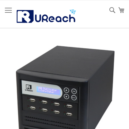
Skip
to
Sear
Os
Content
Skip
to
the
end
of
the
images
gallery