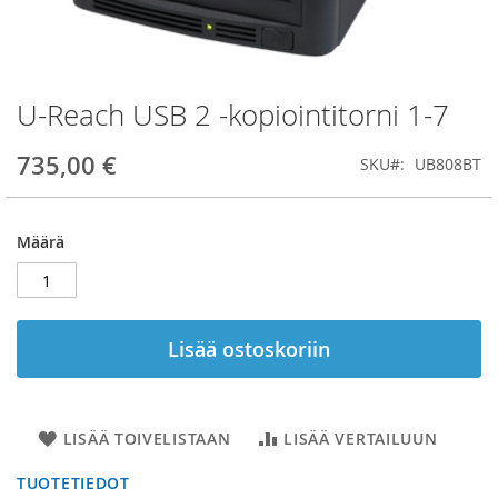
U-Reach USB 2 -kopiointitorni 1-7
Skip
to
the
735,00 €
SKU
UB808BT
beginning
of
the
Määrä
images
gallery
Lisää ostoskoriin
LISÄÄ TOIVELISTAAN
LISÄÄ VERTAILUUN
TUOTETIEDOT