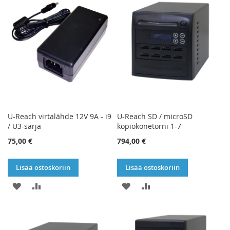
U-Reach virtalähde 12V 9A - i9
U-Reach SD / microSD
/ U3-sarja
kopiokonetorni 1-7
75,00 €
794,00 €
Lisää ostoskoriin
Lisää ostoskoriin
LISÄÄ
LISÄÄ
LISÄÄ
LISÄÄ
TOIVELISTAAN
VERTAILUUN
TOIVELISTAAN
VERTAILUUN