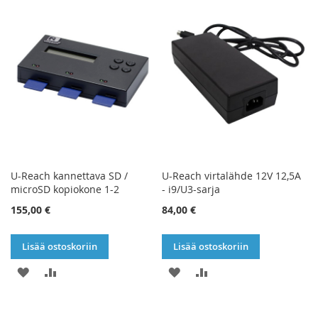
U-Reach kannettava SD /
U-Reach virtalähde 12V 12,5A
microSD kopiokone 1-2
- i9/U3-sarja
155,00 €
84,00 €
Lisää ostoskoriin
Lisää ostoskoriin
LISÄÄ
LISÄÄ
LISÄÄ
LISÄÄ
TOIVELISTAAN
VERTAILUUN
TOIVELISTAAN
VERTAILUUN