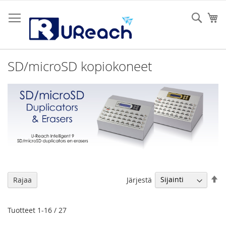
Skip
to
Sear
Os
Content
SD/microSD kopiokoneet
As
Järjestä
Rajaa
la
jä
Tuotteet
1
-
16
/
27