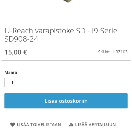
U-Reach varapistoke SD - i9 Serie
Skip
to
SD908-24
the
beginning
15,00 €
SKU
URZ103
of
the
images
gallery
Määrä
Lisää ostoskoriin
LISÄÄ TOIVELISTAAN
LISÄÄ VERTAILUUN