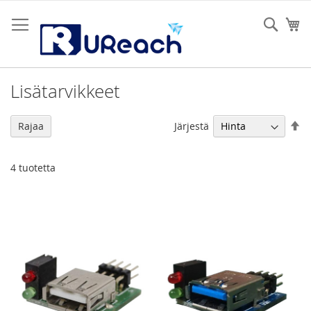
Skip
to
Sear
Os
Content
Lisätarvikkeet
As
Järjestä
Rajaa
la
jä
4
tuotetta