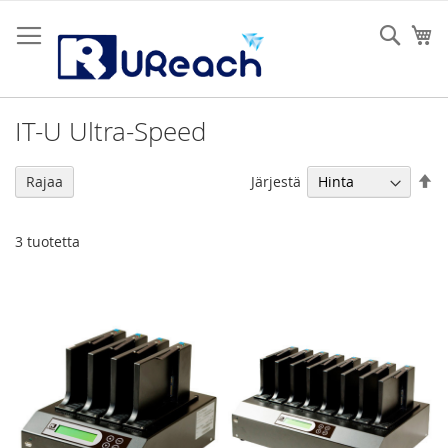
Skip
to
Sear
Os
Content
IT-U Ultra-Speed
As
Järjestä
Rajaa
la
jä
3
tuotetta