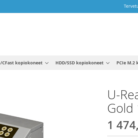
Tervet
/CFast kopiokoneet
HDD/SSD kopiokoneet
PCIe M.2 
U-Rea
Gold 
1 474