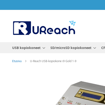
Skip
to
Content
USB kopiokoneet
SD/microSD kopiokoneet
CF
Etusivu
U-Reach USB-kopiokone i9 Gold 1-9
Skip
to
the
end
of
the
images
gallery