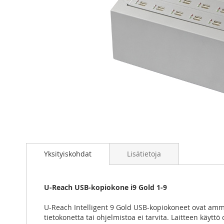
Skip
to
the
Yksityiskohdat
Lisätietoja
beginning
of
the
U-Reach USB-kopiokone i9 Gold 1-9
images
gallery
U-Reach Intelligent 9 Gold USB-kopiokoneet ovat amma
tietokonetta tai ohjelmistoa ei tarvita. Laitteen käyt