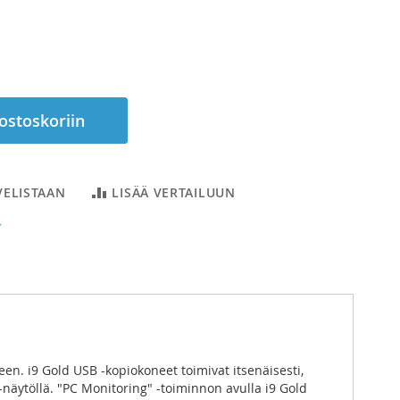
 ostoskoriin
VELISTAAN
LISÄÄ VERTAILUUN
T
n. i9 Gold USB -kopiokoneet toimivat itsenäisesti,
D-näytöllä. "PC Monitoring" -toiminnon avulla i9 Gold