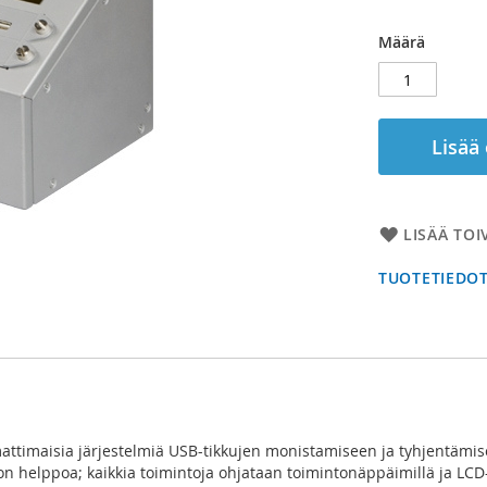
Määrä
Lisää
LISÄÄ TOI
TUOTETIEDO
ttimaisia järjestelmiä USB-tikkujen monistamiseen ja tyhjentämisee
tö on helppoa; kaikkia toimintoja ohjataan toimintonäppäimillä ja LC