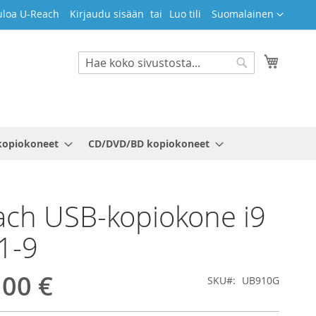
Kieli
uloa U-Reach
Kirjaudu sisään
Luo tili
Suomalainen
Ostosko
Search
Search
kopiokoneet
CD/DVD/BD kopiokoneet
ch USB-kopiokone i9
1-9
,00 €
SKU
UB910G