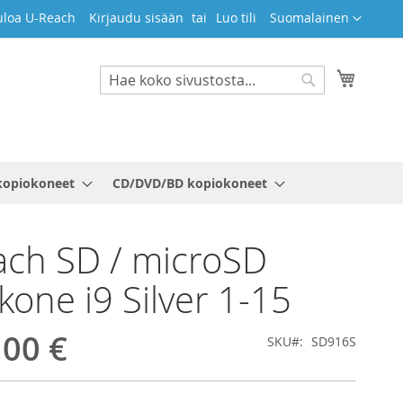
Kieli
uloa U-Reach
Kirjaudu sisään
Luo tili
Suomalainen
Ostosko
Search
Search
kopiokoneet
CD/DVD/BD kopiokoneet
ch SD / microSD
kone i9 Silver 1-15
,00 €
SKU
SD916S