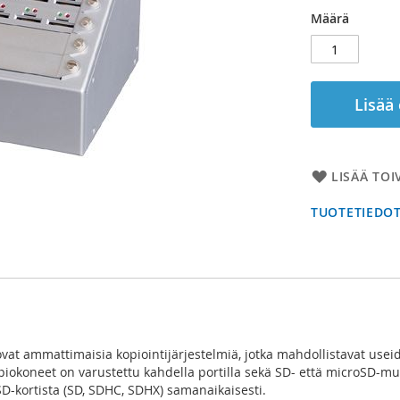
Määrä
Lisää
LISÄÄ TOI
TUOTETIEDO
vat ammattimaisia kopiointijärjestelmiä, jotka mahdollistavat usei
iokoneet on varustettu kahdella portilla sekä SD- että microSD-muis
D-kortista (SD, SDHC, SDHX) samanaikaisesti.