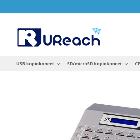
Skip
to
Content
USB kopiokoneet
SD/microSD kopiokoneet
CF
Skip
to
the
end
of
the
images
gallery