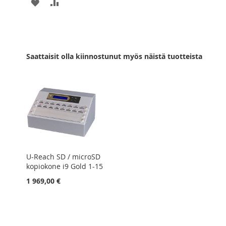
LISÄÄ
LISÄÄ
TOIVELISTAAN
VERTAILUUN
Saattaisit olla kiinnostunut myös näistä tuotteista
U-Reach SD / microSD
kopiokone i9 Gold 1-15
1 969,00 €