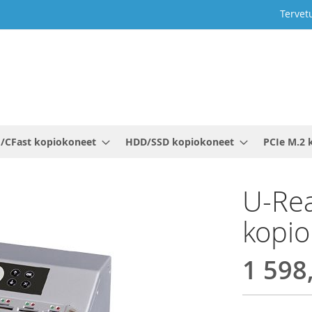
Tervet
/CFast kopiokoneet
HDD/SSD kopiokoneet
PCIe M.2 
U-Rea
kopio
1 598