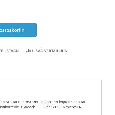
 ostoskoriin
VELISTAAN
LISÄÄ VERTAILUUN
T
den SD- tai microSD-muistikorttien kopioimisen tai
tikorteille. U-Reach i9 Silver 1-15 SD-microSD-