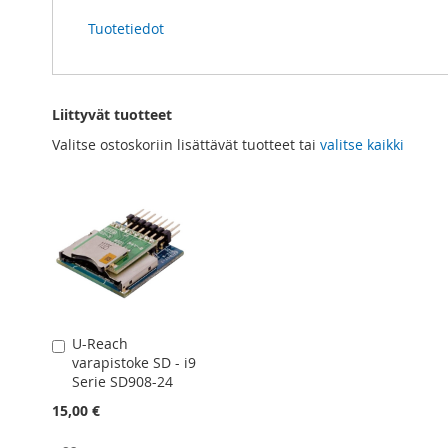
Tuotetiedot
Liittyvät tuotteet
Valitse ostoskoriin lisättävät tuotteet tai
valitse kaikki
U-Reach
Lisää
varapistoke SD - i9
ostoskoriin
Serie SD908-24
15,00 €