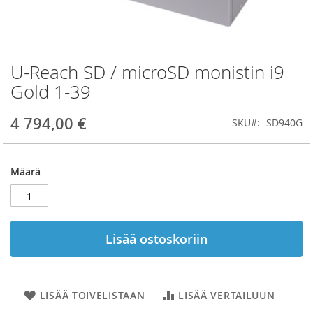
U-Reach SD / microSD monistin i9
Skip
to
Gold 1-39
the
beginning
4 794,00 €
SKU
SD940G
of
the
images
gallery
Määrä
Lisää ostoskoriin
LISÄÄ TOIVELISTAAN
LISÄÄ VERTAILUUN