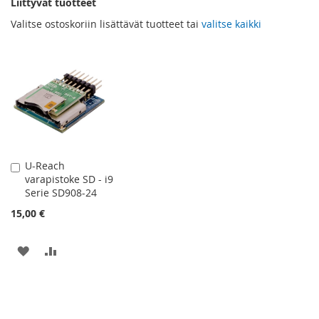
Liittyvät tuotteet
Valitse ostoskoriin lisättävät tuotteet tai
valitse kaikki
U-Reach
Lisää
varapistoke SD - i9
ostoskoriin
Serie SD908-24
15,00 €
LISÄÄ
LISÄÄ
TOIVELISTAAN
VERTAILUUN