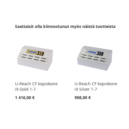
TOIVELISTAAN
VERTAILUUN
Saattaisit olla kiinnostunut myös näistä tuotteista
U-Reach CF kopiokone
U-Reach CF kopiokone
i9 Gold 1-7
i9 Silver 1-7
1 416,00 €
908,00 €