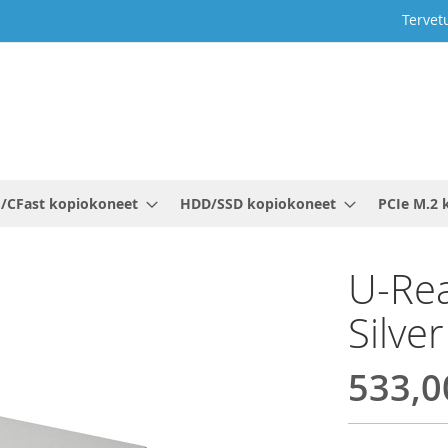
Tervet
/CFast kopiokoneet
HDD/SSD kopiokoneet
PCIe M.2 
U-Rea
Silver
533,0