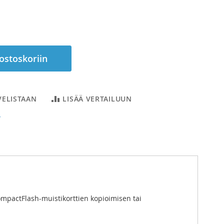
 ostoskoriin
VELISTAAN
LISÄÄ VERTAILUUN
T
CompactFlash-muistikorttien kopioimisen tai