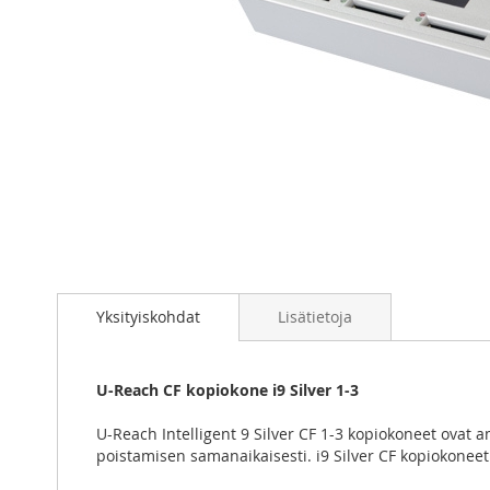
Skip
to
the
Yksityiskohdat
Lisätietoja
beginning
of
the
U-Reach CF kopiokone i9 Silver 1-3
images
gallery
U-Reach Intelligent 9 Silver CF 1-3 kopiokoneet ovat 
poistamisen samanaikaisesti. i9 Silver CF kopiokoneet t