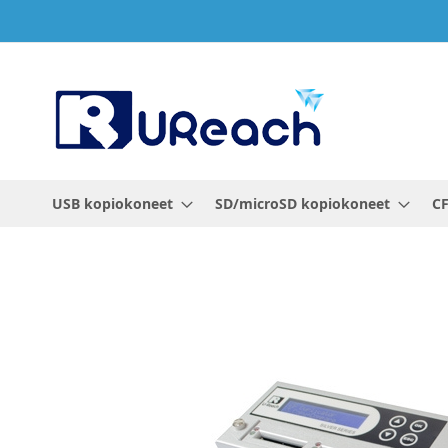
Skip
to
Content
USB kopiokoneet
SD/microSD kopiokoneet
CF
Skip
to
the
end
of
the
images
gallery