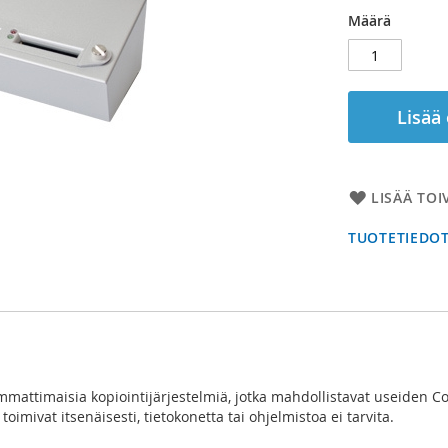
Määrä
Lisää
LISÄÄ TOI
TUOTETIEDO
ammattimaisia kopiointijärjestelmiä, jotka mahdollistavat useiden 
oimivat itsenäisesti, tietokonetta tai ohjelmistoa ei tarvita.