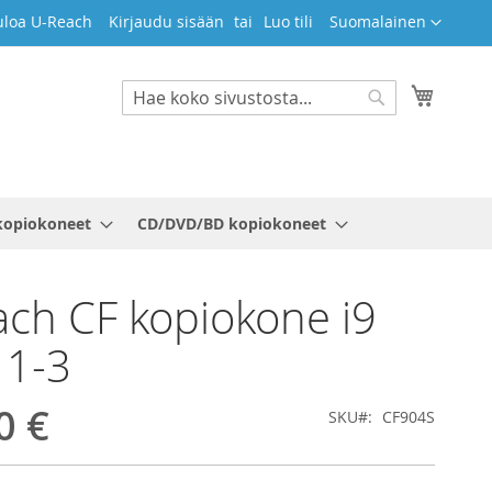
Kieli
uloa U-Reach
Kirjaudu sisään
Luo tili
Suomalainen
Ostosko
Search
Search
kopiokoneet
CD/DVD/BD kopiokoneet
ch CF kopiokone i9
 1-3
0 €
SKU
CF904S