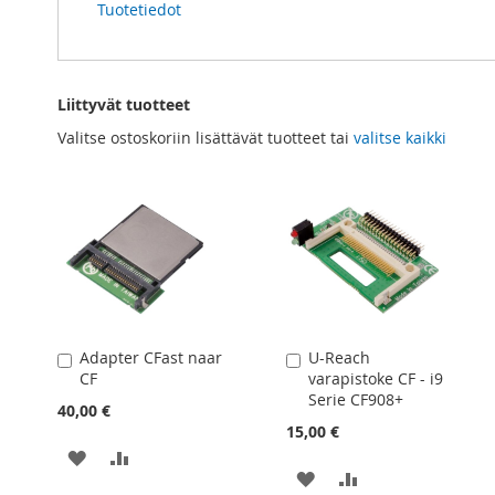
Tuotetiedot
Liittyvät tuotteet
Valitse ostoskoriin lisättävät tuotteet tai
valitse kaikki
Adapter CFast naar
U-Reach
Lisää
Lisää
CF
varapistoke CF - i9
ostoskoriin
ostoskoriin
Serie CF908+
40,00 €
15,00 €
LISÄÄ
LISÄÄ
LISÄÄ
LISÄÄ
TOIVELISTAAN
VERTAILUUN