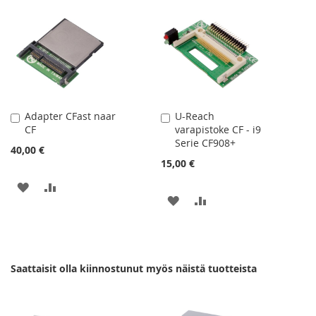
Adapter CFast naar
U-Reach
Lisää
Lisää
CF
varapistoke CF - i9
ostoskoriin
ostoskoriin
Serie CF908+
40,00 €
15,00 €
LISÄÄ
LISÄÄ
LISÄÄ
LISÄÄ
TOIVELISTAAN
VERTAILUUN
TOIVELISTAAN
VERTAILUUN
Saattaisit olla kiinnostunut myös näistä tuotteista