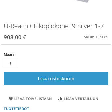
U-Reach CF kopiokone i9 Silver 1-7
Skip
to
the
908,00 €
SKU
CF908S
beginning
of
the
Määrä
images
gallery
Lisää ostoskoriin
LISÄÄ TOIVELISTAAN
LISÄÄ VERTAILUUN
TUOTETIEDOT