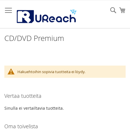
Skip
to
Sear
Os
Content
CD/DVD Premium
Hakuehtoihin sopivia tuotteita ei löydy.
Vertaa tuotteita
Sinulla ei vertailtavia tuotteita.
Oma toivelista