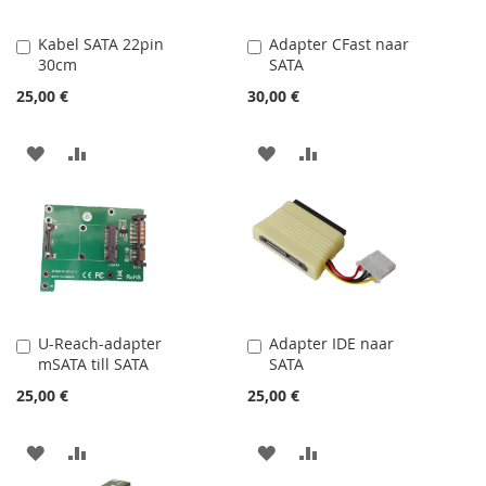
Kabel SATA 22pin
Adapter CFast naar
Lägg
Lägg
30cm
SATA
till
till
i
i
25,00 €
30,00 €
kundvagn
kundvagn
LÄGG
LÄGG
LÄGG
LÄGG
TILL
TILL
TILL
TILL
I
I
I
I
ÖNSKELISTA
JÄMFÖR
ÖNSKELISTA
JÄMFÖR
U-Reach-adapter
Adapter IDE naar
Lägg
Lägg
mSATA till SATA
SATA
till
till
i
i
25,00 €
25,00 €
kundvagn
kundvagn
LÄGG
LÄGG
LÄGG
LÄGG