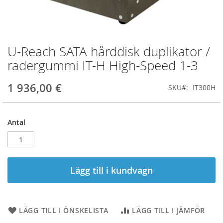
U-Reach SATA hårddisk duplikator /
Hoppa
till
radergummi IT-H High-Speed 1-3
början
av
1 936,00 €
SKU
IT300H
bildgalleriet
Antal
Lägg till i kundvagn
LÄGG TILL I ÖNSKELISTA
LÄGG TILL I JÄMFÖR