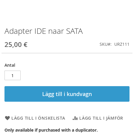
Adapter IDE naar SATA
Hoppa
till
början
25,00 €
SKU
URZ111
av
bildgalleriet
Antal
Lägg till i kundvagn
LÄGG TILL I ÖNSKELISTA
LÄGG TILL I JÄMFÖR
Only available if purchased with a duplicator.