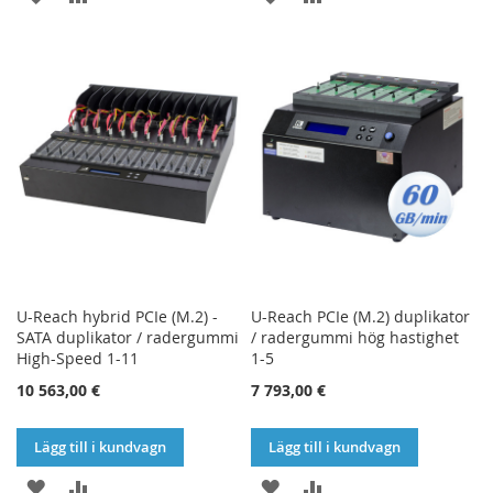
TILL
TILL
TILL
TILL
I
I
I
I
ÖNSKELISTA
JÄMFÖR
ÖNSKELISTA
JÄMFÖR
U-Reach hybrid PCIe (M.2) -
U-Reach PCIe (M.2) duplikator
SATA duplikator / radergummi
/ radergummi hög hastighet
High-Speed 1-11
1-5
10 563,00 €
7 793,00 €
Lägg till i kundvagn
Lägg till i kundvagn
LÄGG
LÄGG
LÄGG
LÄGG