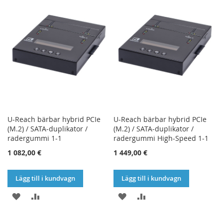
I
I
I
I
ÖNSKELISTA
JÄMFÖR
ÖNSKELISTA
JÄMFÖR
U-Reach bärbar hybrid PCIe
U-Reach bärbar hybrid PCIe
(M.2) / SATA-duplikator /
(M.2) / SATA-duplikator /
radergummi 1-1
radergummi High-Speed 1-1
1 082,00 €
1 449,00 €
Lägg till i kundvagn
Lägg till i kundvagn
LÄGG
LÄGG
LÄGG
LÄGG
TILL
TILL
TILL
TILL