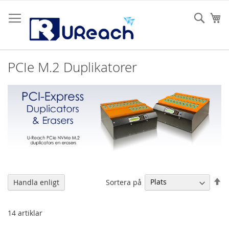
Hoppa
till
Sear
Mi
innehållet
PCIe M.2 Duplikatorer
Sä
Sortera på
Handla enligt
fa
so
14
artiklar