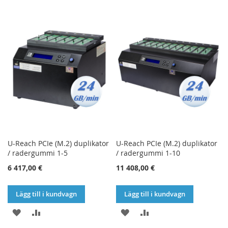
TILL
TILL
TILL
TILL
I
I
I
I
ÖNSKELISTA
JÄMFÖR
ÖNSKELISTA
JÄMFÖR
U-Reach PCIe (M.2) duplikator
U-Reach PCIe (M.2) duplikator
/ radergummi 1-5
/ radergummi 1-10
6 417,00 €
11 408,00 €
Lägg till i kundvagn
Lägg till i kundvagn
LÄGG
LÄGG
LÄGG
LÄGG