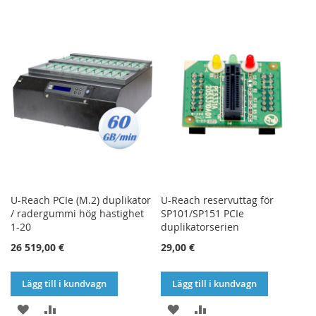
TILL
TILL
TILL
TILL
I
I
I
I
ÖNSKELISTA
JÄMFÖR
ÖNSKELISTA
JÄMFÖR
U-Reach PCIe (M.2) duplikator
U-Reach reservuttag för
/ radergummi hög hastighet
SP101/SP151 PCIe
1-20
duplikatorserien
26 519,00 €
29,00 €
Lägg till i kundvagn
Lägg till i kundvagn
LÄGG
LÄGG
LÄGG
LÄGG