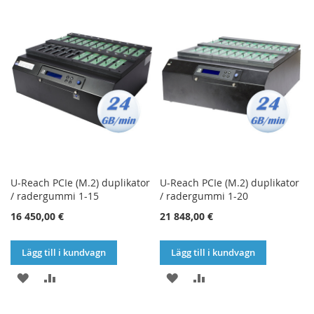
TILL
TILL
TILL
TILL
I
I
I
I
ÖNSKELISTA
JÄMFÖR
ÖNSKELISTA
JÄMFÖR
U-Reach PCIe (M.2) duplikator
U-Reach PCIe (M.2) duplikator
/ radergummi 1-15
/ radergummi 1-20
16 450,00 €
21 848,00 €
Lägg till i kundvagn
Lägg till i kundvagn
LÄGG
LÄGG
LÄGG
LÄGG
TILL
TILL
TILL
TILL