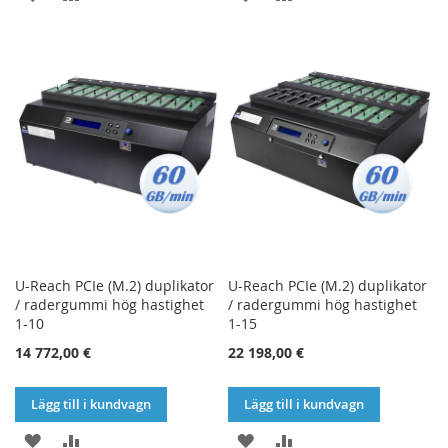
TILL
TILL
TILL
TILL
I
I
I
I
ÖNSKELISTA
JÄMFÖR
ÖNSKELISTA
JÄMFÖR
U-Reach PCIe (M.2) duplikator
U-Reach PCIe (M.2) duplikator
/ radergummi hög hastighet
/ radergummi hög hastighet
1-10
1-15
14 772,00 €
22 198,00 €
Lägg till i kundvagn
Lägg till i kundvagn
LÄGG
LÄGG
LÄGG
LÄGG