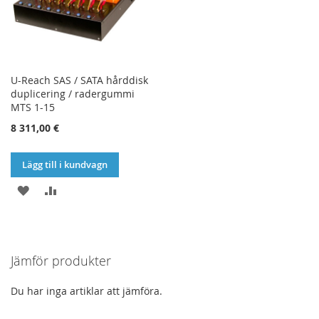
U-Reach SAS / SATA hårddisk
duplicering / radergummi
MTS 1-15
8 311,00 €
Lägg till i kundvagn
LÄGG
LÄGG
TILL
TILL
I
I
Jämför produkter
ÖNSKELISTA
JÄMFÖR
Du har inga artiklar att jämföra.