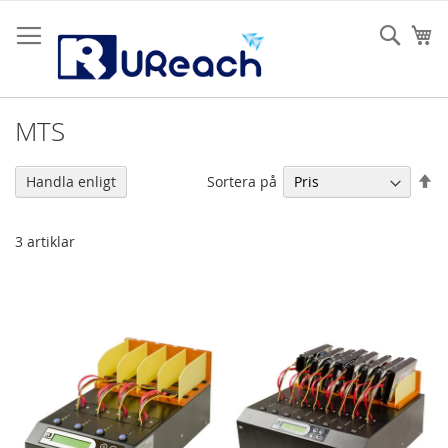
Hoppa
till
Sear
Mi
innehållet
MTS
Sä
Sortera på
Handla enligt
fa
so
3
artiklar