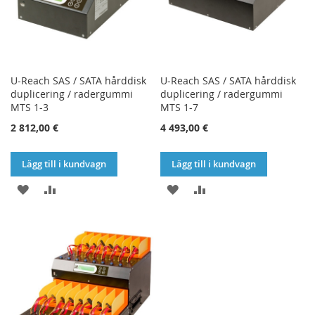
U-Reach SAS / SATA hårddisk
U-Reach SAS / SATA hårddisk
duplicering / radergummi
duplicering / radergummi
MTS 1-3
MTS 1-7
2 812,00 €
4 493,00 €
Lägg till i kundvagn
Lägg till i kundvagn
LÄGG
LÄGG
LÄGG
LÄGG
TILL
TILL
TILL
TILL
I
I
I
I
ÖNSKELISTA
JÄMFÖR
ÖNSKELISTA
JÄMFÖR