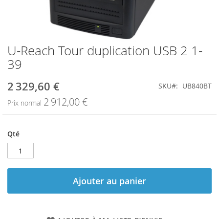
U-Reach Tour duplication USB 2 1-
Skip
to
39
the
beginning
2 329,60 €
Prix
SKU
UB840BT
of
Spécial
the
2 912,00 €
Prix normal
images
gallery
Qté
Ajouter au panier