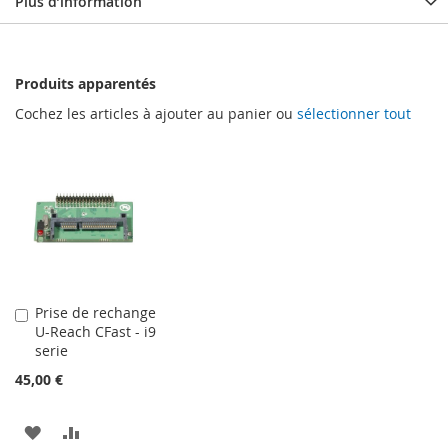
Plus d’information
Produits apparentés
Cochez les articles à ajouter au panier ou
sélectionner tout
Prise de rechange
Ajouter
U-Reach CFast - i9
au
serie
panier
45,00 €
AJOUTER
AJOUTER