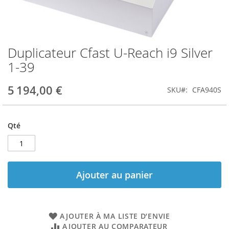
Duplicateur Cfast U-Reach i9 Silver
Skip
to
1-39
the
beginning
5 194,00 €
SKU
CFA940S
of
the
images
gallery
Qté
Ajouter au panier
AJOUTER À MA LISTE D’ENVIE
AJOUTER AU COMPARATEUR