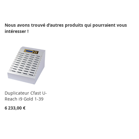
À
AU
MA
COMPARATEUR
Nous avons trouvé d’autres produits qui pourraient vous
LISTE
intéresser !
D’ENVIE
Duplicateur Cfast U-
Reach i9 Gold 1-39
6 233,00 €