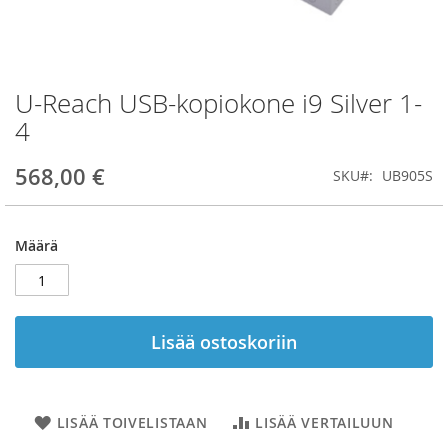
U-Reach USB-kopiokone i9 Silver 1-
Skip
to
4
the
beginning
568,00 €
SKU
UB905S
of
the
images
gallery
Määrä
Lisää ostoskoriin
LISÄÄ TOIVELISTAAN
LISÄÄ VERTAILUUN