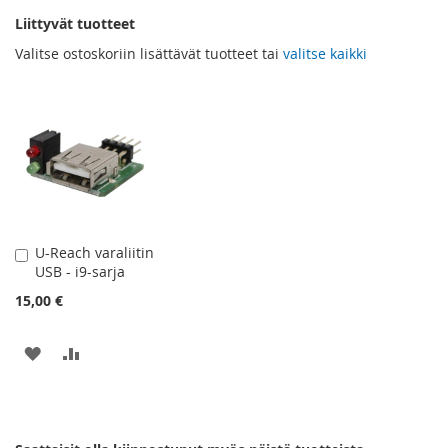
Liittyvät tuotteet
Valitse ostoskoriin lisättävät tuotteet tai
valitse kaikki
U-Reach varaliitin
Lisää
USB - i9-sarja
ostoskoriin
15,00 €
LISÄÄ
LISÄÄ
TOIVELISTAAN
VERTAILUUN