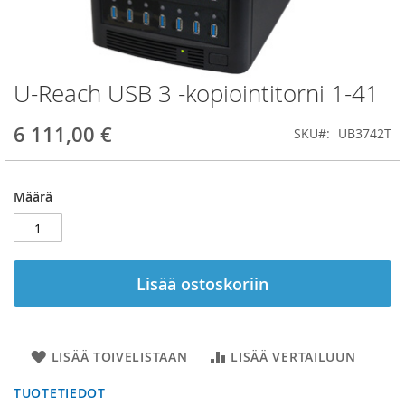
U-Reach USB 3 -kopiointitorni 1-41
Skip
to
the
6 111,00 €
SKU
UB3742T
beginning
of
the
Määrä
images
gallery
Lisää ostoskoriin
LISÄÄ TOIVELISTAAN
LISÄÄ VERTAILUUN
TUOTETIEDOT