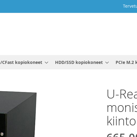
Tervet
/CFast kopiokoneet
HDD/SSD kopiokoneet
PCIe M.2 
U-Rea
monis
kiinto