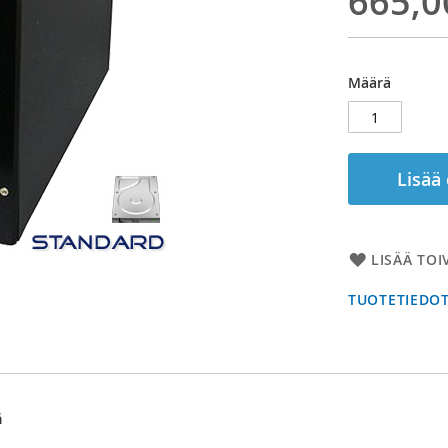
665,0
Määrä
Lisää
LISÄÄ TOI
TUOTETIEDO
ä