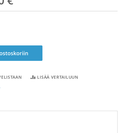
0 €
 ostoskoriin
VELISTAAN
LISÄÄ VERTAILUUN
T