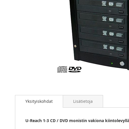
Skip
to
the
beginning
of
Yksityiskohdat
Lisätietoja
the
images
gallery
U-Reach 1-3 CD / DVD monistin vakiona kiintolevyll