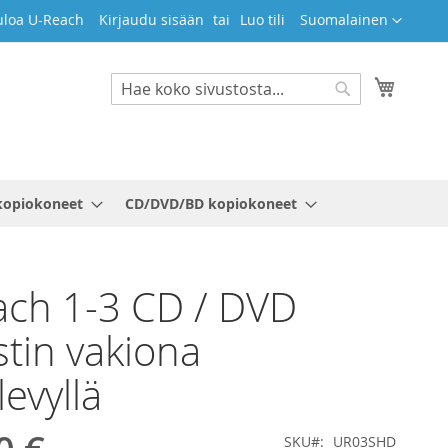
Kieli
uloa U-Reach
Kirjaudu sisään
Luo tili
Suomalainen
Ostosko
Search
Search
kopiokoneet
CD/DVD/BD kopiokoneet
ch 1-3 CD / DVD
tin vakiona
levyllä
SKU
UR03SHD