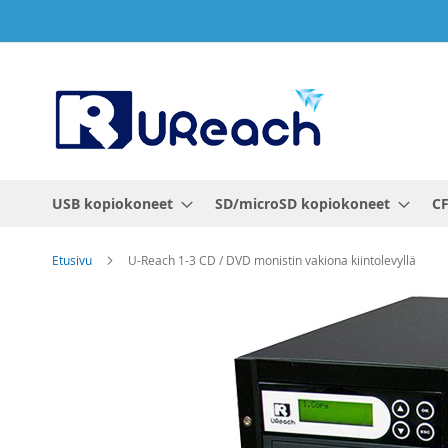
Skip
to
Content
USB kopiokoneet
SD/microSD kopiokoneet
CF
Etusivu
U-Reach 1-3 CD / DVD monistin vakiona kiintolevyllä
Skip
to
the
end
of
the
images
gallery