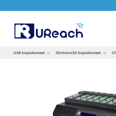
Skip
to
Content
USB kopiokoneet
SD/microSD kopiokoneet
CF
Skip
to
the
end
of
the
images
gallery