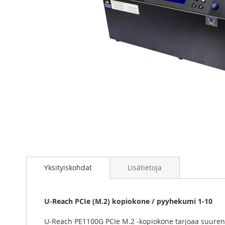
Skip
to
the
beginning
of
Yksityiskohdat
Lisätietoja
the
images
gallery
U-Reach PCIe (M.2) kopiokone / pyyhekumi 1-10
U-Reach PE1100G PCIe M.2 -kopiokone tarjoaa suuren 2