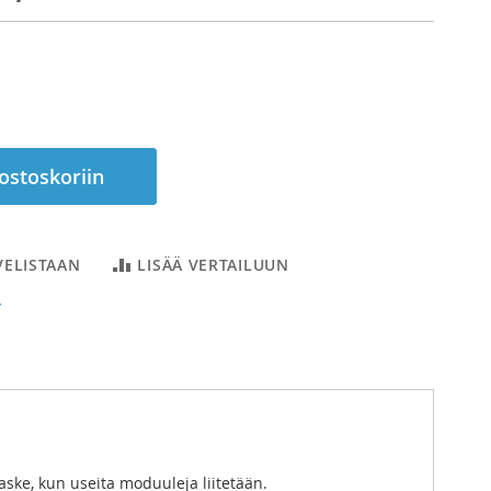
 ostoskoriin
VELISTAAN
LISÄÄ VERTAILUUN
T
ske, kun useita moduuleja liitetään.