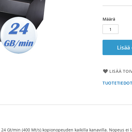
Määrä
Lisää
LISÄÄ TOI
TUOTETIEDO
4 Gt/min (400 Mt/s) kopionopeuden kaikilla kanavilla. Nopeus ei la