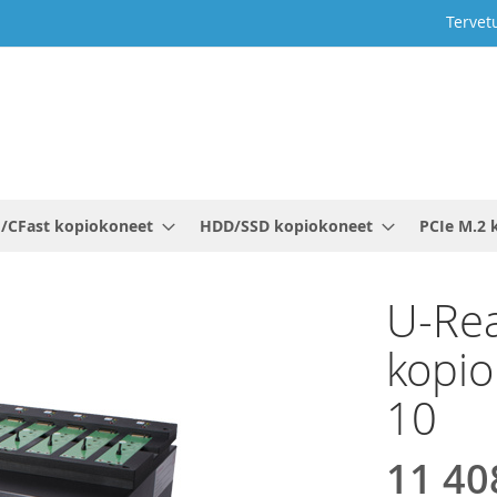
Tervet
/CFast kopiokoneet
HDD/SSD kopiokoneet
PCIe M.2 
U-Rea
kopio
10
11 40