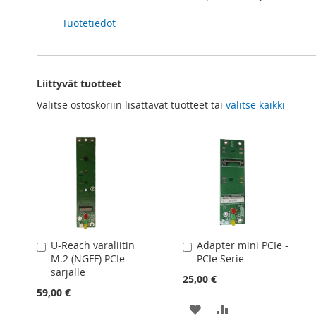
Tuotetiedot
Liittyvät tuotteet
Valitse ostoskoriin lisättävät tuotteet tai
valitse kaikki
U-Reach varaliitin
Adapter mini PCIe -
Lisää
Lisää
M.2 (NGFF) PCIe-
PCIe Serie
ostoskoriin
ostoskoriin
sarjalle
25,00 €
59,00 €
LISÄÄ
LISÄÄ