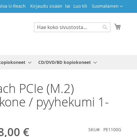
Kieli
uloa U-Reach
Kirjaudu sisään
Luo tili
Suomalainen
Ostosko
Search
Search
kopiokoneet
CD/DVD/BD kopiokoneet
ch PCIe (M.2)
kone / pyyhekumi 1-
8,00 €
SKU
PE1100G