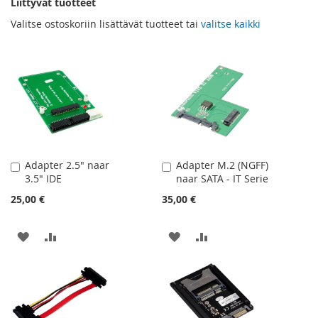
Liittyvät tuotteet
Valitse ostoskoriin lisättävät tuotteet tai
valitse kaikki
Adapter 2.5" naar
Adapter M.2 (NGFF)
Lisää
Lisää
3.5" IDE
naar SATA - IT Serie
ostoskoriin
ostoskoriin
25,00 €
35,00 €
LISÄÄ
LISÄÄ
LISÄÄ
LISÄÄ
TOIVELISTAAN
VERTAILUUN
TOIVELISTAAN
VERTAILUUN