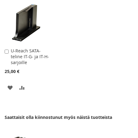
TOIVELISTAAN
VERTAILUUN
TOIVELISTAAN
VERTAILUUN
U-Reach SATA-
Lisää
teline IT-G- ja IT-H-
ostoskoriin
sarjoille
25,00 €
LISÄÄ
LISÄÄ
TOIVELISTAAN
VERTAILUUN
Saattaisit olla kiinnostunut myös näistä tuotteista