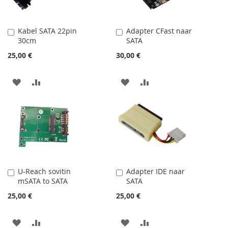
Kabel SATA 22pin
Adapter CFast naar
Lisää
Lisää
30cm
SATA
ostoskoriin
ostoskoriin
25,00 €
30,00 €
LISÄÄ
LISÄÄ
LISÄÄ
LISÄÄ
TOIVELISTAAN
VERTAILUUN
TOIVELISTAAN
VERTAILUUN
U-Reach sovitin
Adapter IDE naar
Lisää
Lisää
mSATA to SATA
SATA
ostoskoriin
ostoskoriin
25,00 €
25,00 €
LISÄÄ
LISÄÄ
LISÄÄ
LISÄÄ