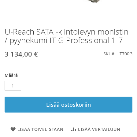
U-Reach SATA -kiintolevyn monistin
Skip
to
/ pyyhekumi IT-G Professional 1-7
the
beginning
3 134,00 €
SKU
IT700G
of
the
images
gallery
Määrä
Lisää ostoskoriin
LISÄÄ TOIVELISTAAN
LISÄÄ VERTAILUUN