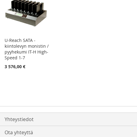
U-Reach SATA -
kiintolevyn monistin /
pyyhekumi IT-H High-
Speed 1-7
3 576,00 €
Yhteystiedot
Ota yhteyttä