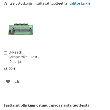
Valitse ostoskoriin lisättävät tuotteet tai
valitse kaikki
U-Reach
Lisää
varapistoke CFast -
ostoskoriin
i9-sarja
45,00 €
LISÄÄ
LISÄÄ
TOIVELISTAAN
VERTAILUUN
Saattaisit olla kiinnostunut myös näistä tuotteista