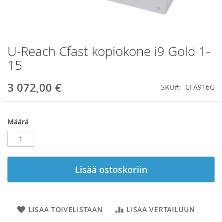
U-Reach Cfast kopiokone i9 Gold 1-
Skip
to
15
the
beginning
3 072,00 €
SKU
CFA916G
of
the
images
gallery
Määrä
Lisää ostoskoriin
LISÄÄ TOIVELISTAAN
LISÄÄ VERTAILUUN