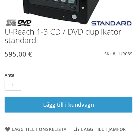
U-Reach 1-3 CD / DVD duplikator
Hoppa
till
standard
början
av
595,00 €
SKU
UR03S
bildgalleriet
Antal
Lägg till i kundvagn
LÄGG TILL I ÖNSKELISTA
LÄGG TILL I JÄMFÖR