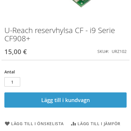
U-Reach reservhylsa CF - i9 Serie
Hoppa
till
CF908+
början
av
15,00 €
SKU
URZ102
bildgalleriet
Antal
Lägg till i kundvagn
LÄGG TILL I ÖNSKELISTA
LÄGG TILL I JÄMFÖR