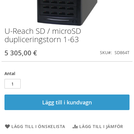
U-Reach SD / microSD
Hoppa
till
dupliceringstorn 1-63
början
av
5 305,00 €
SKU
SD864T
bildgalleriet
Antal
Lägg till i kundvagn
LÄGG TILL I ÖNSKELISTA
LÄGG TILL I JÄMFÖR