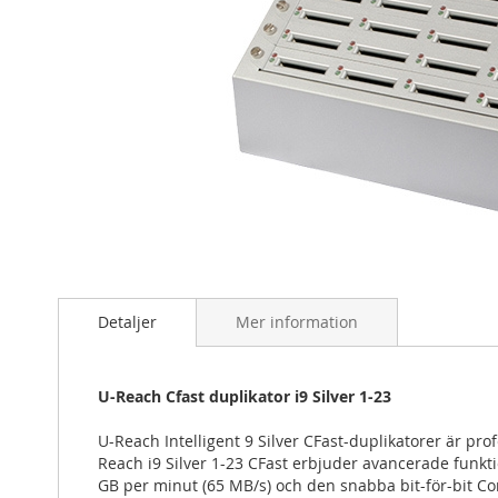
Hoppa
till
början
Detaljer
Mer information
av
bildgalleriet
U-Reach Cfast duplikator i9 Silver 1-23
U-Reach Intelligent 9 Silver CFast-duplikatorer är pr
Reach i9 Silver 1-23 CFast erbjuder avancerade funkt
GB per minut (65 MB/s) och den snabba bit-för-bit Com