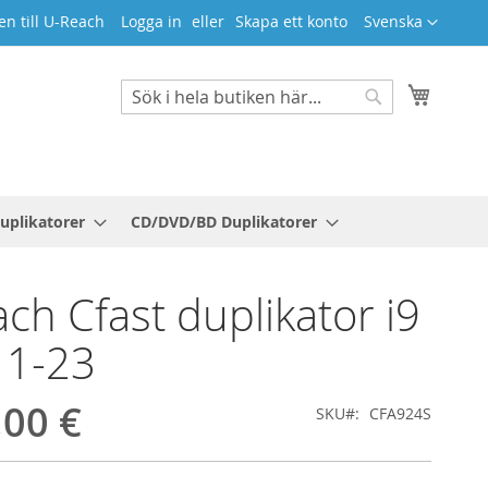
Språk
n till U-Reach
Logga in
Skapa ett konto
Svenska
Min ku
Search
Search
uplikatorer
CD/DVD/BD Duplikatorer
ch Cfast duplikator i9
r 1-23
,00 €
SKU
CFA924S