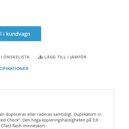
ll i kundvagn
 I ÖNSKELISTA
LÄGG TILL I JÄMFÖR
IFIKATIONER
kan dupliceras eller raderas samtidigt. Duplikatorn U-
peed Check". Den höga kopieringshastigheten på 3,9
 CFast flash-minneskort.