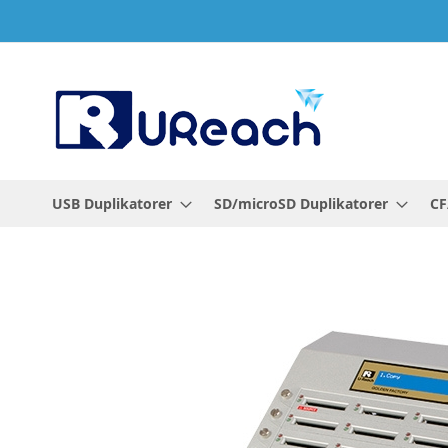
Hoppa
till
innehållet
USB Duplikatorer
SD/microSD Duplikatorer
CF
Hoppa
till
slutet
av
bildgalleriet