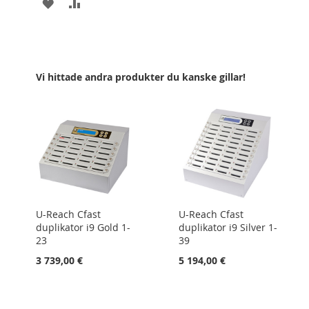
LÄGG
LÄGG
TILL
TILL
I
I
ÖNSKELISTA
JÄMFÖR
Vi hittade andra produkter du kanske gillar!
U-Reach Cfast
U-Reach Cfast
duplikator i9 Gold 1-
duplikator i9 Silver 1-
23
39
3 739,00 €
5 194,00 €