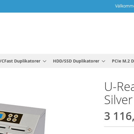
Välkomme
/CFast Duplikatorer
HDD/SSD Duplikatorer
PCIe M.2 D
U-Rea
Silve
3 116