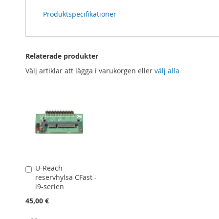
Produktspecifikationer
Relaterade produkter
Välj artiklar att lägga i varukorgen eller
välj alla
U-Reach
Lägg
reservhylsa CFast -
till
i9-serien
i
kundvagn
45,00 €