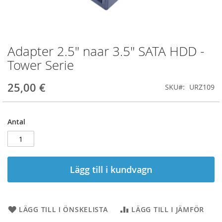
Adapter 2.5" naar 3.5" SATA HDD -
Hoppa
till
Tower Serie
början
av
25,00 €
SKU
URZ109
bildgalleriet
Antal
Lägg till i kundvagn
LÄGG TILL I ÖNSKELISTA
LÄGG TILL I JÄMFÖR