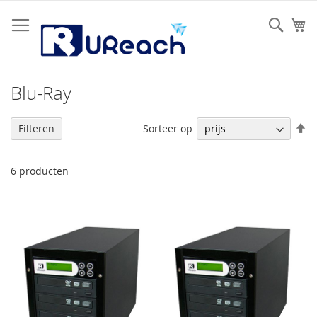
Ga
naar
Sear
W
de
inhoud
Blu-Ray
V
Sorteer op
Filteren
h
na
la
6
producten
so