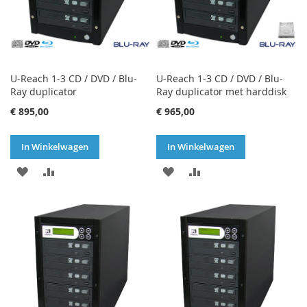
U-Reach 1-3 CD / DVD / Blu-
U-Reach 1-3 CD / DVD / Blu-
Ray duplicator
Ray duplicator met harddisk
€ 895,00
€ 965,00
In Winkelwagen
In Winkelwagen
VOEG
TOEVOEGEN
VOEG
TOEVOEGEN
TOE
OM
TOE
OM
AAN
TE
AAN
TE
VERLANGLIJST
VERGELIJKEN
VERLANGLIJST
VERGELIJKEN