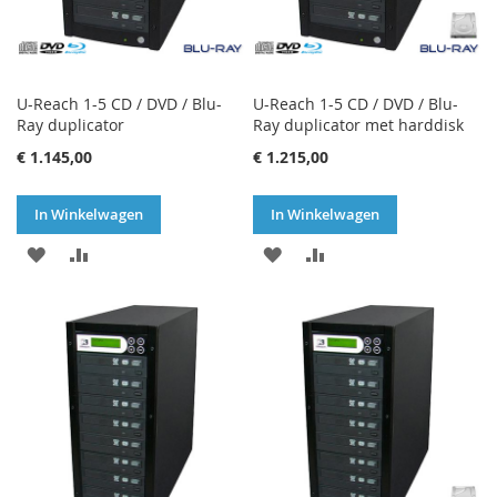
U-Reach 1-5 CD / DVD / Blu-
U-Reach 1-5 CD / DVD / Blu-
Ray duplicator
Ray duplicator met harddisk
€ 1.145,00
€ 1.215,00
In Winkelwagen
In Winkelwagen
VOEG
TOEVOEGEN
VOEG
TOEVOEGEN
TOE
OM
TOE
OM
AAN
TE
AAN
TE
VERLANGLIJST
VERGELIJKEN
VERLANGLIJST
VERGELIJKEN