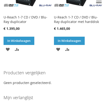
U-Reach 1-7 CD / DVD / Blu-
U-Reach 1-7 CD / DVD / Blu-
Ray duplicator
Ray duplicator met harddisk
€ 1.395,00
€ 1.465,00
In Winkelwagen
In Winkelwagen
VOEG
TOEVOEGEN
VOEG
TOEVOEGEN
TOE
OM
TOE
OM
AAN
TE
AAN
TE
Producten vergelijken
VERLANGLIJST
VERGELIJKEN
VERLANGLIJST
VERGELIJKEN
Geen producten geselecteerd.
Mijn verlanglijst