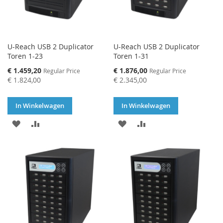
U-Reach USB 2 Duplicator
U-Reach USB 2 Duplicator
Toren 1-23
Toren 1-31
Special
Special
€ 1.459,20
€ 1.876,00
Regular Price
Regular Price
Price
Price
€ 1.824,00
€ 2.345,00
In Winkelwagen
In Winkelwagen
VOEG
TOEVOEGEN
VOEG
TOEVOEGEN
TOE
OM
TOE
OM
AAN
TE
AAN
TE
VERLANGLIJST
VERGELIJKEN
VERLANGLIJST
VERGELIJKEN