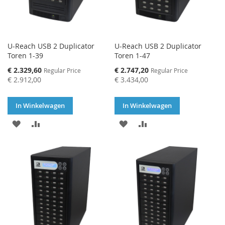
U-Reach USB 2 Duplicator
U-Reach USB 2 Duplicator
Toren 1-39
Toren 1-47
Special
Special
€ 2.329,60
€ 2.747,20
Regular Price
Regular Price
Price
Price
€ 2.912,00
€ 3.434,00
In Winkelwagen
In Winkelwagen
VOEG
TOEVOEGEN
VOEG
TOEVOEGEN
TOE
OM
TOE
OM
AAN
TE
AAN
TE
VERLANGLIJST
VERGELIJKEN
VERLANGLIJST
VERGELIJKEN