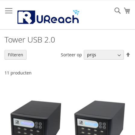
Ga
naar
Sear
W
de
inhoud
Tower USB 2.0
V
Sorteer op
Filteren
h
na
la
11
producten
so