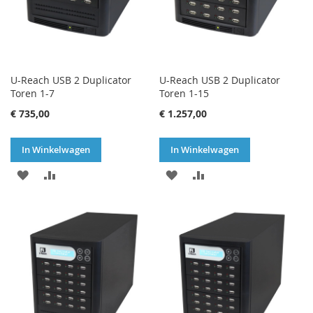
U-Reach USB 2 Duplicator
U-Reach USB 2 Duplicator
Toren 1-7
Toren 1-15
€ 735,00
€ 1.257,00
In Winkelwagen
In Winkelwagen
VOEG
TOEVOEGEN
VOEG
TOEVOEGEN
TOE
OM
TOE
OM
AAN
TE
AAN
TE
VERLANGLIJST
VERGELIJKEN
VERLANGLIJST
VERGELIJKEN