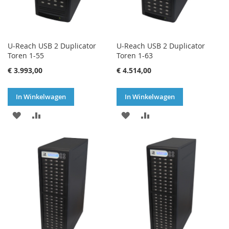
U-Reach USB 2 Duplicator
U-Reach USB 2 Duplicator
Toren 1-55
Toren 1-63
€ 3.993,00
€ 4.514,00
In Winkelwagen
In Winkelwagen
VOEG
TOEVOEGEN
VOEG
TOEVOEGEN
TOE
OM
TOE
OM
AAN
TE
AAN
TE
VERLANGLIJST
VERGELIJKEN
VERLANGLIJST
VERGELIJKEN