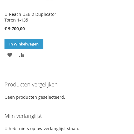
U-Reach USB 2 Duplicator
Toren 1-135
€ 9.700,00
In Winkelwagen
VOEG
TOEVOEGEN
TOE
OM
AAN
TE
Producten vergelijken
VERLANGLIJST
VERGELIJKEN
Geen producten geselecteerd.
Mijn verlanglijst
U hebt niets op uw verlanglijst staan.