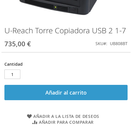
U-Reach Torre Copiadora USB 2 1-7
Saltar
al
comienzo
735,00 €
SKU
UB808BT
de
la
galería
Cantidad
de
imágenes
Añadir al carrito
AÑADIR A LA LISTA DE DESEOS
AÑADIR PARA COMPARAR