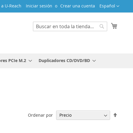
Lenguaje
 a U-Reach
Iniciar sesión
Crear una cuenta
Español
Mi cest
Search
Search
res PCIe M.2
Duplicadores CD/DVD/BD
Fijar
Ordenar por
Direcci
Descen