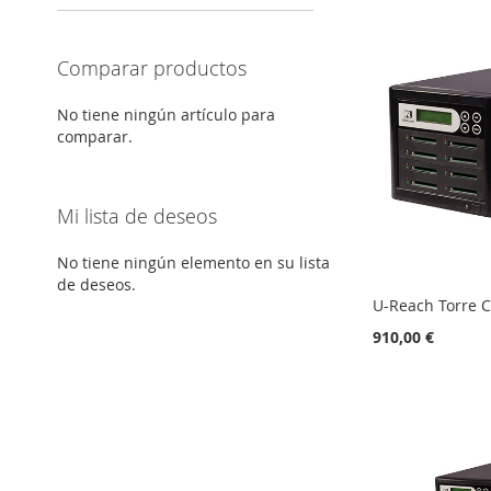
Comparar productos
No tiene ningún artículo para
comparar.
Mi lista de deseos
No tiene ningún elemento en su lista
de deseos.
U-Reach Torre C
910,00 €
Añadir al carrito
Añadir al carrito
Añadir al carrito
Añadir al carrito
AÑADIR
AÑADIR
AÑADIR
AÑADIR
A
AÑADIR
A
AÑADIR
A
AÑADIR
A
AÑADIR