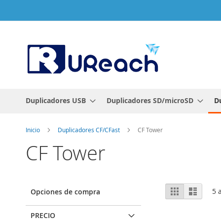
Ir
al
contenido
Duplicadores USB
Duplicadores SD/microSD
D
Inicio
Duplicadores CF/CFast
CF Tower
CF Tower
Ver
Parrilla
Lista
5
a
Opciones de compra
como
PRECIO