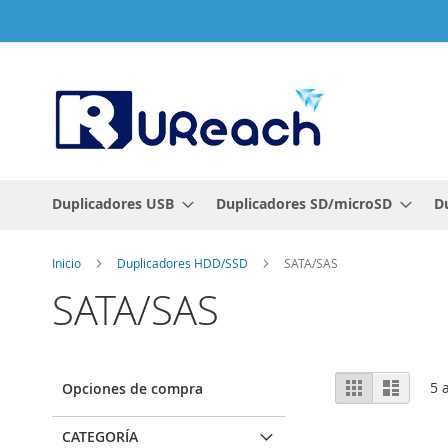
Ir
al
contenido
Duplicadores USB
Duplicadores SD/microSD
D
Inicio
Duplicadores HDD/SSD
SATA/SAS
SATA/SAS
Ver
Parrilla
Lista
5
a
Opciones de compra
como
CATEGORÍA