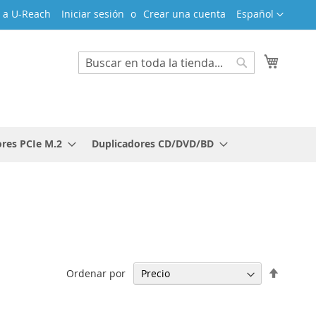
Lenguaje
 a U-Reach
Iniciar sesión
Crear una cuenta
Español
Mi cest
Search
Search
res PCIe M.2
Duplicadores CD/DVD/BD
Fijar
Ordenar por
Direcci
Descen