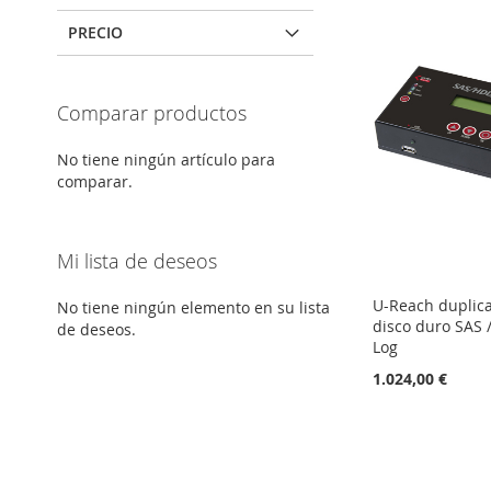
PRECIO
Comparar productos
No tiene ningún artículo para
comparar.
Mi lista de deseos
U-Reach duplica
No tiene ningún elemento en su lista
disco duro SAS /
de deseos.
Log
1.024,00 €
Añadir al carrito
Añadir al carrito
Añadir al carrito
Añadir al carrito
AÑADIR
AÑADIR
AÑADIR
AÑADIR
A
AÑADIR
A
AÑADIR
A
AÑADIR