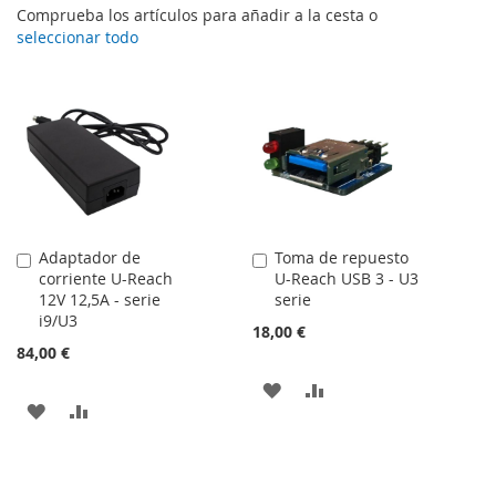
Comprueba los artículos para añadir a la cesta o
seleccionar todo
Adaptador de
Toma de repuesto
Añadir
Añadir
corriente U-Reach
U-Reach USB 3 - U3
al
al
12V 12,5A - serie
serie
carrito
carrito
i9/U3
18,00 €
84,00 €
AÑADIR
AÑADIR
AÑADIR
AÑADIR
A
PARA
A
PARA
LA
COMPARAR
LA
COMPARAR