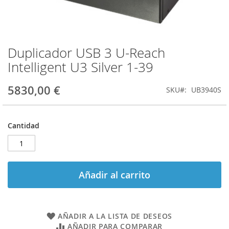
Duplicador USB 3 U-Reach
Saltar
al
Intelligent U3 Silver 1-39
comienzo
de
5830,00 €
SKU
UB3940S
la
galería
de
imágenes
Cantidad
Añadir al carrito
AÑADIR A LA LISTA DE DESEOS
AÑADIR PARA COMPARAR