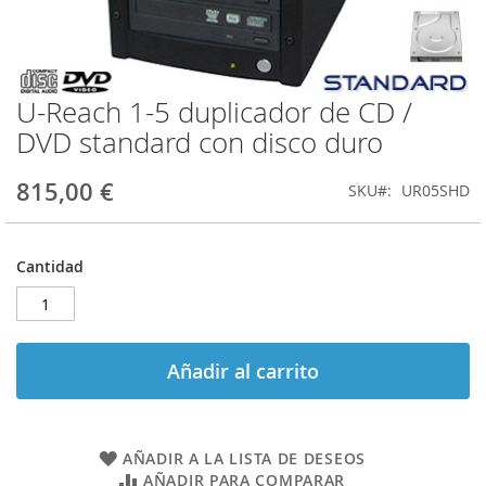
U-Reach 1-5 duplicador de CD /
Saltar
al
DVD standard con disco duro
comienzo
de
815,00 €
SKU
UR05SHD
la
galería
de
imágenes
Cantidad
Añadir al carrito
AÑADIR A LA LISTA DE DESEOS
AÑADIR PARA COMPARAR