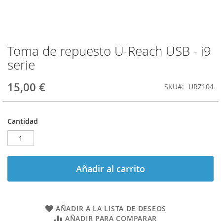
Toma de repuesto U-Reach USB - i9
Saltar
al
serie
comienzo
de
15,00 €
SKU
URZ104
la
galería
de
imágenes
Cantidad
Añadir al carrito
AÑADIR A LA LISTA DE DESEOS
AÑADIR PARA COMPARAR