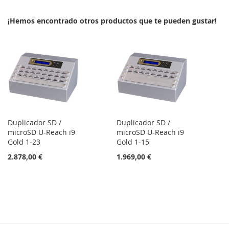
LA
COMPARAR
¡Hemos encontrado otros productos que te pueden gustar!
LISTA
DE
DESEOS
Duplicador SD /
Duplicador SD /
microSD U-Reach i9
microSD U-Reach i9
Gold 1-23
Gold 1-15
2.878,00 €
1.969,00 €