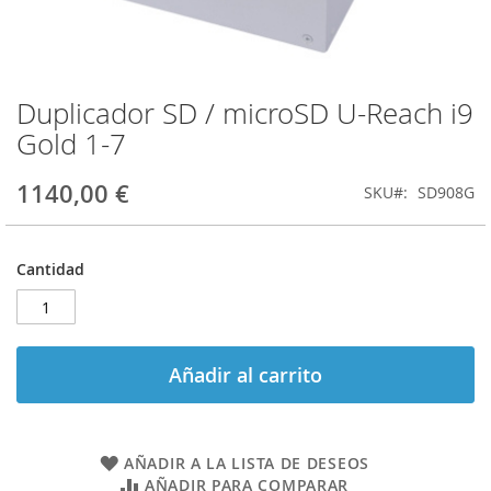
Duplicador SD / microSD U-Reach i9
Saltar
al
Gold 1-7
comienzo
de
1140,00 €
SKU
SD908G
la
galería
de
imágenes
Cantidad
Añadir al carrito
AÑADIR A LA LISTA DE DESEOS
AÑADIR PARA COMPARAR