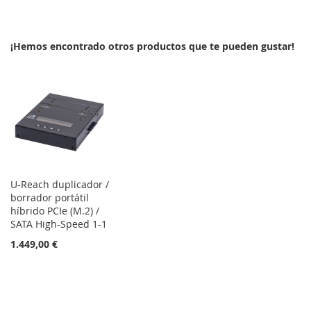
A
PARA
LA
COMPARAR
¡Hemos encontrado otros productos que te pueden gustar!
LISTA
DE
DESEOS
U-Reach duplicador /
borrador portátil
híbrido PCIe (M.2) /
SATA High-Speed 1-1
1.449,00 €