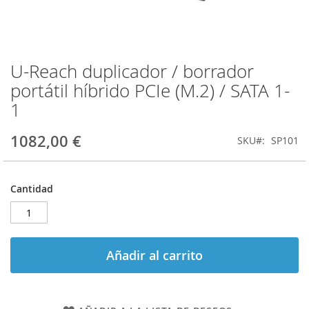
U-Reach duplicador / borrador
Saltar
al
portátil híbrido PCIe (M.2) / SATA 1-
comienzo
1
de
la
galería
1082,00 €
SKU
SP101
de
imágenes
Cantidad
Añadir al carrito