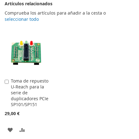
Artículos relacionados
Comprueba los artículos para añadir a la cesta o
seleccionar todo
Toma de repuesto
Añadir
U-Reach para la
al
serie de
carrito
duplicadores PCIe
SP101/SP151
29,00 €
AÑADIR
AÑADIR