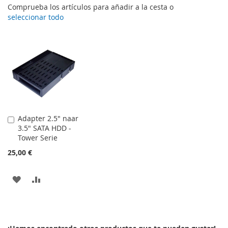
Comprueba los artículos para añadir a la cesta o
seleccionar todo
Adapter 2.5" naar
Añadir
3.5" SATA HDD -
al
Tower Serie
carrito
25,00 €
AÑADIR
AÑADIR
A
PARA
LA
COMPARAR