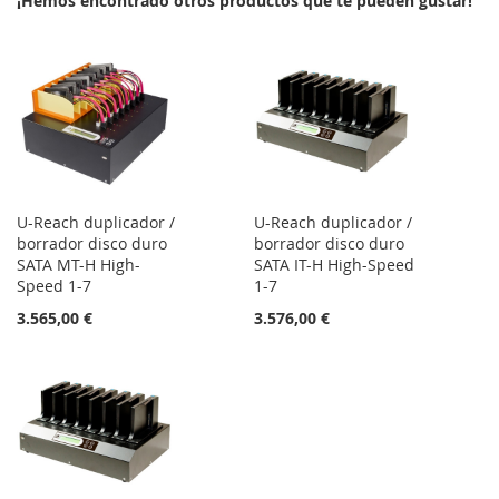
¡Hemos encontrado otros productos que te pueden gustar!
LISTA
DE
DESEOS
U-Reach duplicador /
U-Reach duplicador /
borrador disco duro
borrador disco duro
SATA MT-H High-
SATA IT-H High-Speed
Speed 1-7
1-7
3.565,00 €
3.576,00 €