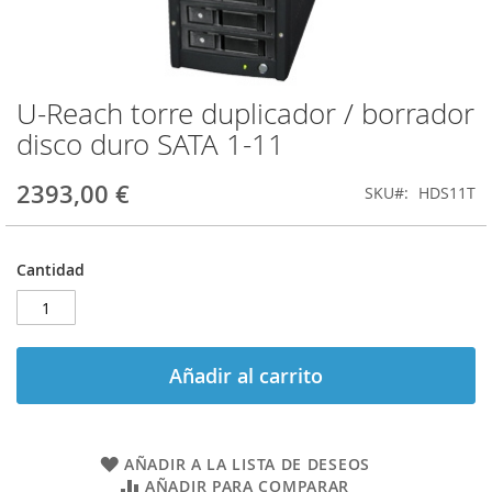
U-Reach torre duplicador / borrador
Saltar
al
disco duro SATA 1-11
comienzo
de
2393,00 €
SKU
HDS11T
la
galería
de
imágenes
Cantidad
Añadir al carrito
AÑADIR A LA LISTA DE DESEOS
AÑADIR PARA COMPARAR