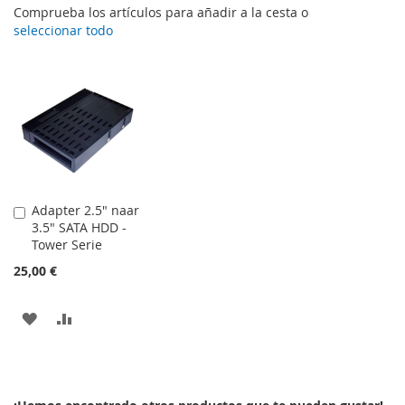
Comprueba los artículos para añadir a la cesta o
seleccionar todo
Adapter 2.5" naar
Añadir
3.5" SATA HDD -
al
Tower Serie
carrito
25,00 €
AÑADIR
AÑADIR
A
PARA
LA
COMPARAR