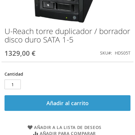
U-Reach torre duplicador / borrador
Saltar
al
disco duro SATA 1-5
comienzo
de
1329,00 €
SKU
HDS05T
la
galería
de
imágenes
Cantidad
Añadir al carrito
AÑADIR A LA LISTA DE DESEOS
AÑADIR PARA COMPARAR