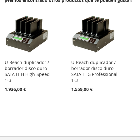
¡Hemos encontrado otros productos que te pueden gustar!
LISTA
DE
DESEOS
U-Reach duplicador /
U-Reach duplicador /
borrador disco duro
borrador disco duro
SATA IT-H High-Speed
SATA IT-G Professional
1-3
1-3
1.936,00 €
1.559,00 €