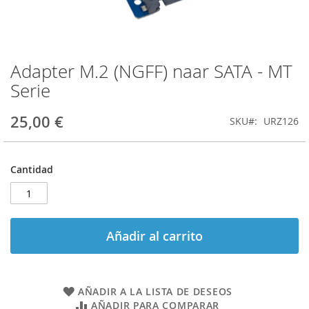
Adapter M.2 (NGFF) naar SATA - MT
Saltar
al
Serie
comienzo
de
25,00 €
SKU
URZ126
la
galería
de
imágenes
Cantidad
Añadir al carrito
AÑADIR A LA LISTA DE DESEOS
AÑADIR PARA COMPARAR