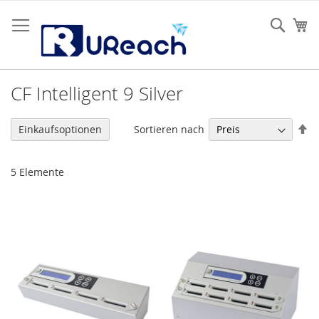
Zum
Inhalt
Sear
Me
springen
CF Intelligent 9 Silver
Ab
Sortieren nach
Einkaufsoptionen
so
5
Elemente