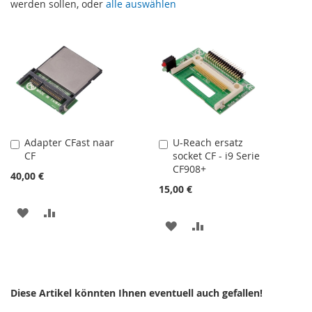
werden sollen, oder
alle auswählen
Adapter CFast naar
U-Reach ersatz
In
In
CF
socket CF - i9 Serie
den
den
CF908+
Warenkorb
Warenkorb
40,00 €
15,00 €
ZUR
ZUR
ZUR
ZUR
WUNSCHLISTE
VERGLEICHSLISTE
WUNSCHLISTE
VERGLEICHSLISTE
HINZUFÜGEN
HINZUFÜGEN
HINZUFÜGEN
HINZUFÜGEN
Diese Artikel könnten Ihnen eventuell auch gefallen!